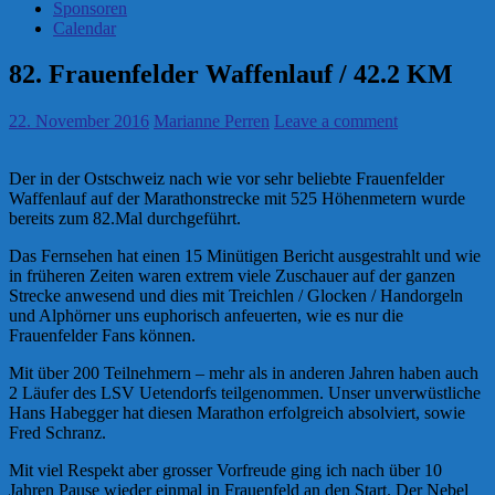
Sponsoren
Calendar
82. Frauenfelder Waffenlauf / 42.2 KM
22. November 2016
Marianne Perren
Leave a comment
Der in der Ostschweiz nach wie vor sehr beliebte Frauenfelder
Waffenlauf auf der Marathonstrecke mit 525 Höhenmetern wurde
bereits zum 82.Mal durchgeführt.
Das Fernsehen hat einen 15 Minütigen Bericht ausgestrahlt und wie
in früheren Zeiten waren extrem viele Zuschauer auf der ganzen
Strecke anwesend und dies mit Treichlen / Glocken / Handorgeln
und Alphörner uns euphorisch anfeuerten, wie es nur die
Frauenfelder Fans können.
Mit über 200 Teilnehmern – mehr als in anderen Jahren haben auch
2 Läufer des LSV Uetendorfs teilgenommen. Unser unverwüstliche
Hans Habegger hat diesen Marathon erfolgreich absolviert, sowie
Fred Schranz.
Mit viel Respekt aber grosser Vorfreude ging ich nach über 10
Jahren Pause wieder einmal in Frauenfeld an den Start. Der Nebel