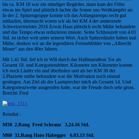
bis ca. KM 18 war ein ständiger Begleiter, dann kam der Föhn
etwas ins Spiel und plötzlich lachte die Sonne uns Wettkämpfer an.
In der 2. Spitzengruppe konnte ich das Anfangstempo recht gut
mitlaufen, überrascht waren wir als bei KM 4 der amtierende
Schweizermeister 2016 Erwin Haas plötzlich recht Mühe bekundete
und das Tempo etwas reduzieren musste. Seine Schlusszeit von 4.01
Std. ist sicher weit unter seinem Wert. Auch Spitzenläufer haben mal
Mühe, denken wir an die legendären Fernsehbilder von „Albrecht
Moser“ aus den 80er Jahren.
Mit 1.41 Std. lief ich in Will durch das Halbmarathon Tor als
Gesamt 18. und Kategoriendritter. Kilometer um Kilometer konnte
ich noch Läufer ein und überholen und als bei KM 38 der
2.Plazierte mühe bekundete war die Motivation noch einmal
gestiegen. Am Ziel als der Lautsprecher mich als Gesamt 14. Und
Kategorienzweite ausgerufen hatte, war die Freude doch sehr gross.
Bericht: Fred
Resultat :
M50 2.Rang Fred Schranz 3.24.16 Std.
M60 32.Rang Hans Habegger 6.03.13 Std.