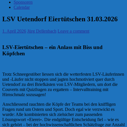
Sponsoren
Calendar
LSV Uetendorf Eiertütschen 31.03.2026
1. April 2026
Jürg Dellenbach
Leave a comment
LSV-Eiertütschen – ein Anlass mit Biss und
Köpfchen
Trotz Schneegestöber liessen sich die wetterfesten LSV-Läuferinnen
und -Läufer nicht stoppen und jagten hochmotiviert quer durch
Uetendorf zu drei Briefkästen von LSV-Mitgliedern, um dort die
Couverts mit Quizfragen zu ergattern – Intervalltraining mit
Hirnschmalz sozusagen!
Anschliessend rauchten die Köpfe der Teams bei den kniffligen
Fragen rund um Ostern und Sport. Doch egal wie verzwickt es
wurde: Alle kombinierten sich zielsicher zum passenden
Lösungswort «Eierei». Die endgültige Entscheidung fiel – wie es
sich gehört – bei der hochwissenschaftlichen Schätzfrage zur Anzahl