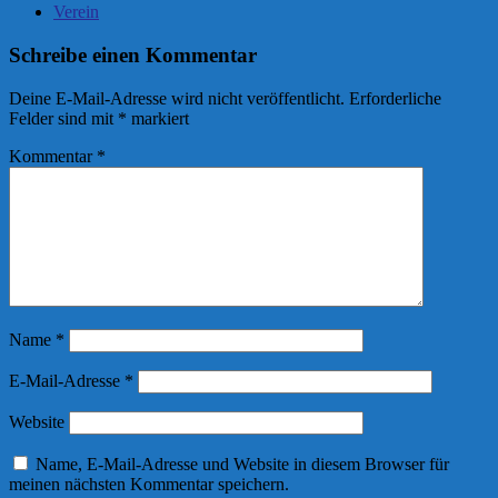
Verein
Schreibe einen Kommentar
Deine E-Mail-Adresse wird nicht veröffentlicht.
Erforderliche
Felder sind mit
*
markiert
Kommentar
*
Name
*
E-Mail-Adresse
*
Website
Name, E-Mail-Adresse und Website in diesem Browser für
meinen nächsten Kommentar speichern.