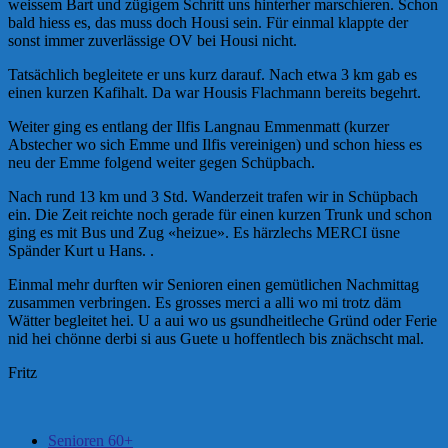
weissem Bart und zügigem Schritt uns hinterher marschieren. Schon
bald hiess es, das muss doch Housi sein. Für einmal klappte der
sonst immer zuverlässige OV bei Housi nicht.
Tatsächlich begleitete er uns kurz darauf. Nach etwa 3 km gab es
einen kurzen Kafihalt. Da war Housis Flachmann bereits begehrt.
Weiter ging es entlang der Ilfis Langnau Emmenmatt (kurzer
Abstecher wo sich Emme und Ilfis vereinigen) und schon hiess es
neu der Emme folgend weiter gegen Schüpbach.
Nach rund 13 km und 3 Std. Wanderzeit trafen wir in Schüpbach
ein. Die Zeit reichte noch gerade für einen kurzen Trunk und schon
ging es mit Bus und Zug «heizue». Es härzlechs MERCI üsne
Spänder Kurt u Hans. .
Einmal mehr durften wir Senioren einen gemütlichen Nachmittag
zusammen verbringen. Es grosses merci a alli wo mi trotz däm
Wätter begleitet hei. U a aui wo us gsundheitleche Gründ oder Ferie
nid hei chönne derbi si aus Guete u hoffentlech bis znächscht mal.
Fritz
Senioren 60+