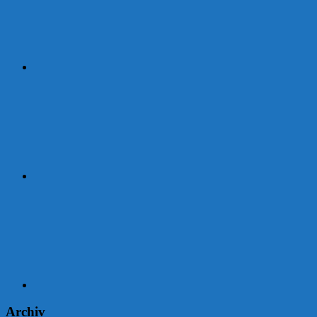
Strava
Garmin
Archiv