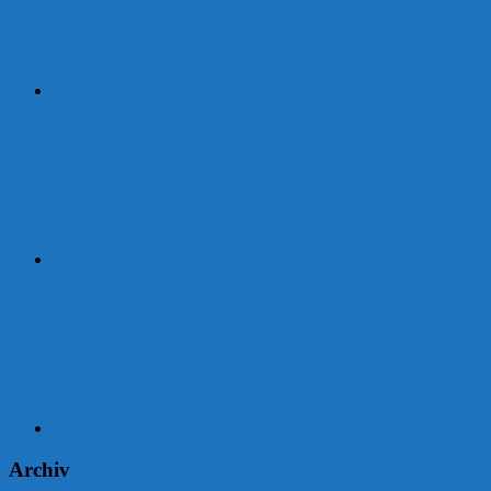
Strava
Garmin
Archiv