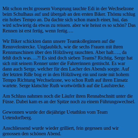
Mit schon recht grossem Vorsprung tauchte Edi in der Wechselzone
beim Schulhaus auf und übergab an den ersten Biker. Thömu schlug
ein hohes Tempo an. Da dachte sich schon manch einer, hui, das
wird schwierig da etwas zu reissen. aber wie heisst es so schön? Das
Rennen ist erst fertig, wenn fertig….
Wir Biker schickten dann unsere Teamkolleginnen auf die
Rennvelostrecke. Unglaublich, wie die sechs Frauen mit ihren
Rennmaschinen über den Hölzliweg rauschten. Aber halt…., da
fehlt doch was….?! Es sind doch sieben Teams? Richtig, Serge hat
sich mit seinem Renner unter die Fahrerinnen gemischt. Es war
dann auch Serge, welcher für den Lacher des Abends sorgte. Auf
der letzten Rille bog er in den Hölzliweg ein und raste mit hohem
Tempo Richtung Wechselzone, wo schon Ruth auf ihren Einsatz
wartete. Serge klatschte Ruth wortwörtlich auf die Laufstrecke.
Am Schluss nahmen noch die Läufer ihren Rennabschnitt unter die
Füsse. Dabei kam es an der Spitze noch zu einem Führungswechsel.
Gewonnen wurde der diejährige Uetathlon vom Team
Uetendorfberg.
Anschliessend wurde wieder grilliert, fein gegessen und wir
genossen den schönen Abend.