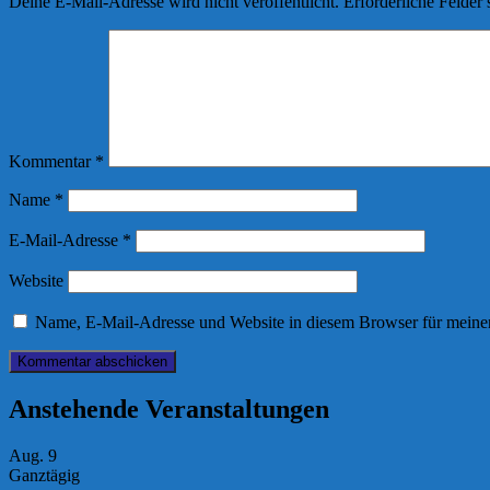
Deine E-Mail-Adresse wird nicht veröffentlicht.
Erforderliche Felder 
Kommentar
*
Name
*
E-Mail-Adresse
*
Website
Name, E-Mail-Adresse und Website in diesem Browser für meine
Anstehende Veranstaltungen
Aug.
9
Ganztägig