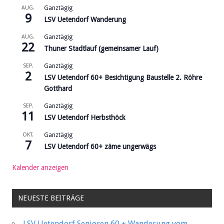
AUG.
Ganztägig
9
LSV Uetendorf Wanderung
AUG.
Ganztägig
22
Thuner Stadtlauf (gemeinsamer Lauf)
SEP.
Ganztägig
2
LSV Uetendorf 60+ Besichtigung Baustelle 2. Röhre
Gotthard
SEP.
Ganztägig
11
LSV Uetendorf Herbsthöck
OKT.
Ganztägig
7
LSV Uetendorf 60+ zäme ungerwägs
Kalender anzeigen
NEUESTE BEITRÄGE
LSV Uetendorf Senioren 60 + Wanderung vom