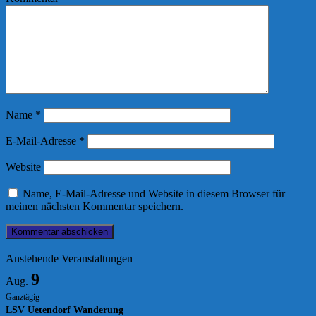
Name
*
E-Mail-Adresse
*
Website
Name, E-Mail-Adresse und Website in diesem Browser für
meinen nächsten Kommentar speichern.
Anstehende Veranstaltungen
9
Aug.
Ganztägig
LSV Uetendorf Wanderung