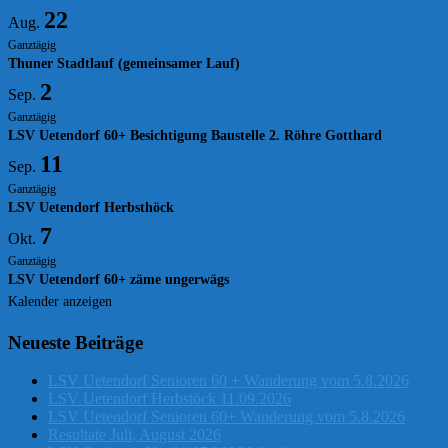
22
Aug.
Ganztägig
Thuner Stadtlauf (gemeinsamer Lauf)
2
Sep.
Ganztägig
LSV Uetendorf 60+ Besichtigung Baustelle 2. Röhre Gotthard
11
Sep.
Ganztägig
LSV Uetendorf Herbsthöck
7
Okt.
Ganztägig
LSV Uetendorf 60+ zäme ungerwägs
Kalender anzeigen
Neueste Beiträge
LSV Uetendorf Senioren 60 + Wanderung vom 5.8.2026
LSV Uetendorf Herbstöck 11.09.2026
LSV Uetendorf Senioren 60+ Wanderung vom 5.8.2026
Resultate Juli, August 2026