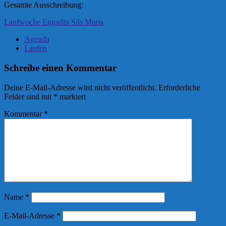
Gesamte Ausschreibung:
Laufwoche Engadin Sils Maria
Agenda
Laufen
Schreibe einen Kommentar
Deine E-Mail-Adresse wird nicht veröffentlicht.
Erforderliche
Felder sind mit
*
markiert
Kommentar
*
Name
*
E-Mail-Adresse
*