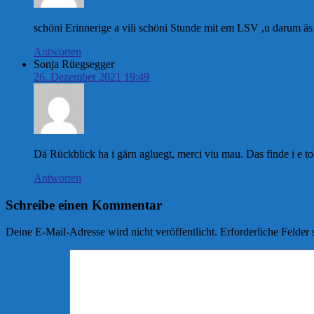
schöni Erinnerige a vili schöni Stunde mit em LSV ,u darum 
Antworten
Sonja Rüegsegger
26. Dezember 2021 19:49
Dä Rückblick ha i gärn agluegt, merci viu mau. Das finde i e tol
Antworten
Schreibe einen Kommentar
Deine E-Mail-Adresse wird nicht veröffentlicht.
Erforderliche Felder 