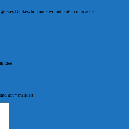
äs grosses Dankeschön aune wo mithäufe u mitmache
li Idee!
sind mit
*
markiert