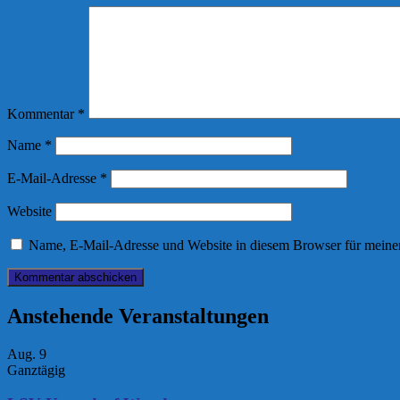
Kommentar
*
Name
*
E-Mail-Adresse
*
Website
Name, E-Mail-Adresse und Website in diesem Browser für meine
Anstehende Veranstaltungen
Aug.
9
Ganztägig