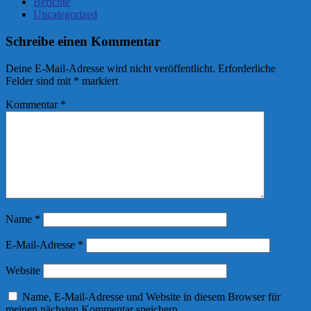
Berichte
Uncategorized
Schreibe einen Kommentar
Deine E-Mail-Adresse wird nicht veröffentlicht.
Erforderliche
Felder sind mit
*
markiert
Kommentar
*
Name
*
E-Mail-Adresse
*
Website
Name, E-Mail-Adresse und Website in diesem Browser für
meinen nächsten Kommentar speichern.