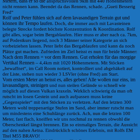
Metern, dass er so die
anspruchsvollen 9km mit 440 Höhenmetern
nicht rennen kann.
Beendet da das Rennen, schade. „Gueti Besserig
Fred“
Rolf und Peter fühlen sich auf dem lavasandigen Terrain gut und
können ihr Tempo laufen.
Doch, die immer auch mit Lavasteinen
belegte Strecke fordert höchste Konzentration &
Koordination. Rolf
gibt alles, sogar beim Bergablaufen. Hier muss er aber nach ca. 7km,
auf
Podestkurs liegend, noch 3 Männer seiner Kategorie an sich
vorbeiziehen lassen.
Peter liebt das Bergablaufen und kann da noch
Plätze gut machen. Zufrieden im Ziel heisst
es nun für beide Männer:
Nach dem Rennen = vor dem Rennen. Gut erholen für das morgige
Vertikal Rennen –
4,4km mit 1020 Höhenmetern. Mit Stöcken
„bewaffnet“, im Call Room notiert, kontrolliert
und abgehäkelt auf
der Liste, stehen nun wieder 3 LSVler (ohne Fred) am Start.
Vom ersten Meter an heisst es, alles geben! Alle wollen nur eins, im
lavasandigen, steinigen
und nun steilen Gelände so schnell wie
möglich auf diesen Vulkan kraxeln.
Wirklich schwierig da man oft
rutscht im losen Gestein und auch aufpassen muss keine
„Gegenspieler“ mit den Stöcken zu verletzen. Auf den letzten 300
Metern wohl treppen
artige Stufen im Sand, aber immer rutscht man
um mindestens eine Schuhlänge zurück.
Ach, nun die letzten 100
Meter, fast flach, kneiffen wir uns nochmal zu rennen
obwohl die
Oberschenkel längst brennen.
Ein so einmaliges Terrain, die Aussicht
auf den nahen Aetna. Eindrücklich schönes Erlebnis,
mit Rolfs EM
Titel M55 BRAVO!