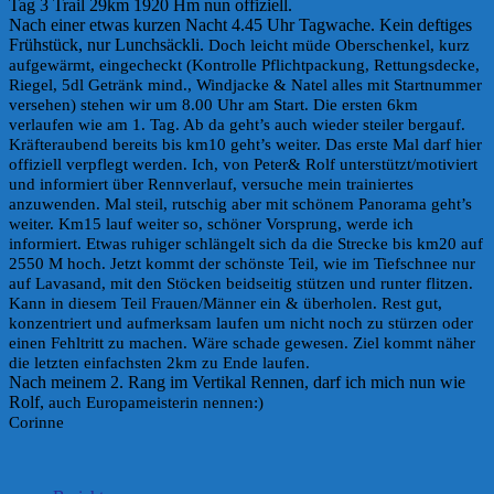
Tag 3 Trail 29km 1920 Hm nun offiziell.
Nach einer etwas kurzen Nacht
4.45 Uhr
Tagwache. Kein deftiges
Frühstück, nur Lunchsäckli.
Doch leicht müde Oberschenkel, kurz
aufgewärmt, eingecheckt (Kontrolle
Pflichtpackung, Rettungsdecke,
Riegel, 5dl Getränk mind., Windjacke & Natel alles mit
Startnummer
versehen) stehen wir
um 8.00 Uhr
am Start.
Die ersten 6km
verlaufen wie am 1. Tag. Ab da geht’s auch wieder steiler bergauf.
Kräfteraubend bereits bis km10 geht’s weiter. Das erste Mal darf hier
offiziell verpflegt
werden. Ich, von Peter& Rolf unterstützt/motiviert
und informiert über Rennverlauf,
versuche mein trainiertes
anzuwenden. Mal steil, rutschig aber mit schönem Panorama
geht’s
weiter. Km15 lauf weiter so, schöner Vorsprung, werde ich
informiert.
Etwas ruhiger schlängelt sich da die Strecke bis km20 auf
2550 M hoch. Jetzt kommt der
schönste Teil, wie im Tiefschnee nur
auf Lavasand, mit den Stöcken beidseitig stützen und
runter flitzen.
Kann in diesem Teil Frauen/Männer ein & überholen.
Rest gut,
konzentriert und aufmerksam laufen um nicht noch zu stürzen oder
einen Fehltritt
zu machen. Wäre schade gewesen. Ziel kommt näher
die letzten einfachsten 2km zu Ende
laufen.
Nach meinem 2. Rang im Vertikal Rennen, darf ich mich nun wie
Rolf,
auch Europameisterin nennen:)
Corinne