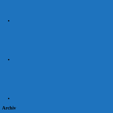
Strava
Garmin
Archiv