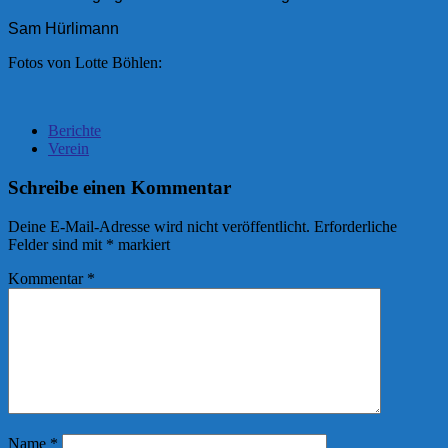
Sam Hürlimann
Fotos von Lotte Böhlen:
Berichte
Verein
Schreibe einen Kommentar
Deine E-Mail-Adresse wird nicht veröffentlicht.
Erforderliche
Felder sind mit
*
markiert
Kommentar
*
Name
*