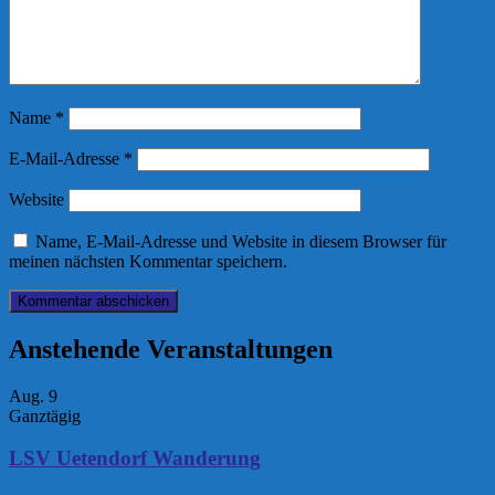
Name
*
E-Mail-Adresse
*
Website
Name, E-Mail-Adresse und Website in diesem Browser für
meinen nächsten Kommentar speichern.
Anstehende Veranstaltungen
Aug.
9
Ganztägig
LSV Uetendorf Wanderung