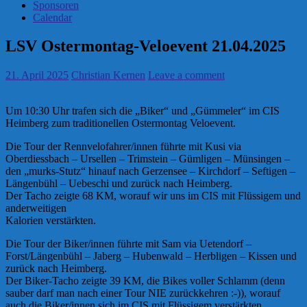
Sponsoren
Calendar
LSV Ostermontag-Veloevent 21.04.2025
21. April 2025
Christian Kernen
Leave a comment
Um 10:30 Uhr trafen sich die „Biker“ und „Gümmeler“ im CIS
Heimberg zum traditionellen Ostermontag Veloevent.
Die Tour der Rennvelofahrer/innen führte mit Kusi via
Oberdiessbach – Ursellen – Trimstein – Gümligen – Münsingen –
den „murks-Stutz“ hinauf nach Gerzensee – Kirchdorf – Seftigen –
Längenbühl – Uebeschi und zurück nach Heimberg.
Der Tacho zeigte 68 KM, worauf wir uns im CIS mit Flüssigem und
anderweitigen
Kalorien verstärkten.
Die Tour der Biker/innen führte mit Sam via Uetendorf –
Forst/Längenbühl – Jaberg – Hubenwald – Herbligen – Kissen und
zurück nach Heimberg.
Der Biker-Tacho zeigte 39 KM, die Bikes voller Schlamm (denn
sauber darf man nach einer Tour NIE zurückkehren :-)), worauf
auch die Biker/innen sich im CIS mit Flüssigem verstärkten.