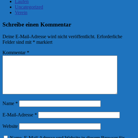
Laufen
Uncategorized
Verein
Schreibe einen Kommentar
Deine E-Mail-Adresse wird nicht veröffentlicht.
Erforderliche
Felder sind mit
*
markiert
Kommentar
*
Name
*
E-Mail-Adresse
*
Website
Name, E-Mail-Adresse und Website in diesem Browser für