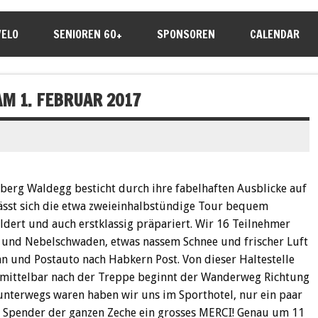
VELO
SENIOREN 60+
SPONSOREN
CALENDAR
AM 1. FEBRUAR 2017
erg Waldegg besticht durch ihre fabelhaften Ausblicke auf
ässt sich die etwa zweieinhalbstündige Tour bequem
dert und auch erstklassig präpariert. Wir 16 Teilnehmer
n und Nebelschwaden, etwas nassem Schnee und frischer Luft
hn und Postauto nach Habkern Post. Von dieser Haltestelle
nmittelbar nach der Treppe beginnt der Wanderweg Richtung
unterwegs waren haben wir uns im Sporthotel, nur ein paar
em Spender der ganzen Zeche ein grosses MERCI! Genau um 11