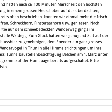
nd hatten nach ca. 100 Minuten Marschzeit den höchsten
ung in einem grossen Heuschober auf der überdachten,
ereits oben beschrieben, konnten wir einmal mehr die frisch
gfrau, Schreckhorn, Finsteraarhorn usw. geniessen. Nach
artie auf dem schneebedeckten Wanderweg ging’s im
estelle Waldegg. Zum Glück hatten wir genügend Zeit auf der
chlussbier zu genehmigen, dem Spender ein ganz grosses
Wandervögel in Thun in alle Himmelsrichtungen um ihre
ass: Tunnelbaustellenbesichtigung Belchen am 1. März unter
rogramm auf der Homepage bereits aufgeschaltet. Bitte
lvio.