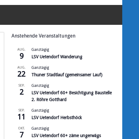
Anstehende Veranstaltungen
AUG.
Ganztägig
9
LSV Uetendorf Wanderung
AUG.
Ganztägig
22
Thuner Stadtlauf (gemeinsamer Lauf)
SEP.
Ganztägig
2
LSV Uetendorf 60+ Besichtigung Baustelle
2. Röhre Gotthard
SEP.
Ganztägig
11
LSV Uetendorf Herbsthöck
OKT.
Ganztägig
7
LSV Uetendorf 60+ zäme ungerwägs