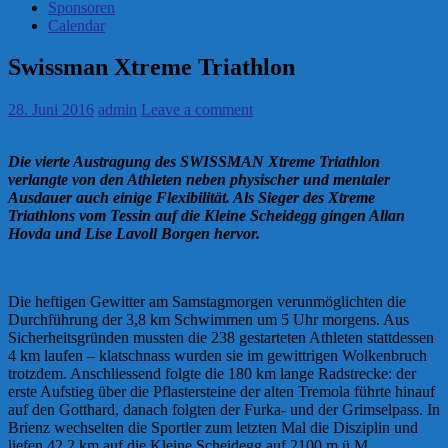
Sponsoren
Calendar
Swissman Xtreme Triathlon
28. Juni 2016
admin
Leave a comment
Die vierte Austragung des SWISSMAN Xtreme Triathlon
verlangte von den Athleten neben physischer und mentaler
Ausdauer auch
einige Flexibilität. Als Sieger des Xtreme
Triathlons vom Tessin auf die Kleine Scheidegg gingen Allan
Hovda und Lise Lavoll Borgen hervor.
Die heftigen Gewitter am Samstagmorgen verunmöglichten die
Durchführung der 3,8 km Schwimmen um 5 Uhr morgens. Aus
Sicherheitsgründen mussten die 238 gestarteten Athleten stattdessen
4 km laufen – klatschnass wurden sie im gewittrigen Wolkenbruch
trotzdem. Anschliessend folgte die 180 km lange Radstrecke: der
erste Aufstieg über die Pflastersteine der alten Tremola führte hinauf
auf den Gotthard, danach folgten der Furka- und der Grimselpass. In
Brienz wechselten die Sportler zum letzten Mal die Disziplin und
liefen 42.2 km auf die Kleine Scheidegg auf 2100 m.ü.M..