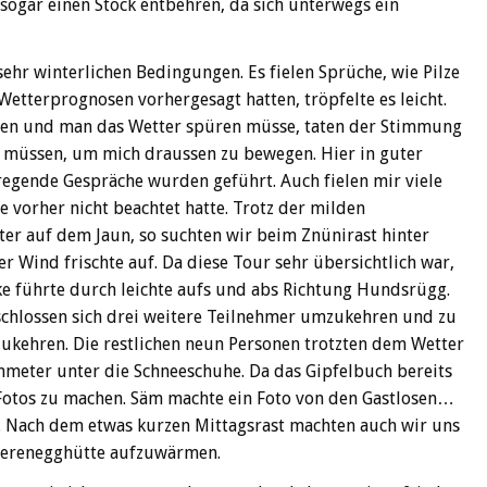
sogar einen Stock entbehren, da sich unterwegs ein
sehr winterlichen Bedingungen. Es fielen Sprüche, wie Pilze
Wetterprognosen vorhergesagt hatten, tröpfelte es leicht.
aben und man das Wetter spüren müsse, taten der Stimmung
n müssen, um mich draussen zu bewegen. Hier in guter
nregende Gespräche wurden geführt. Auch fielen mir viele
 vorher nicht beachtet hatte. Trotz der milden
er auf dem Jaun, so suchten wir beim Znünirast hinter
 Wind frischte auf. Da diese Tour sehr übersichtlich war,
cke führte durch leichte aufs und abs Richtung Hundsrügg.
ntschlossen sich drei weitere Teilnehmer umzukehren und zu
ukehren. Die restlichen neun Personen trotzten dem Wetter
nmeter unter die Schneeschuhe. Da das Gipfelbuch bereits
 Fotos zu machen. Säm machte ein Foto von den Gastlosen…
. Nach dem etwas kurzen Mittagsrast machten auch wir uns
berenegghütte aufzuwärmen.