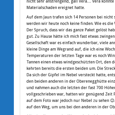
nicht sehr anstrengend, gäll Vera… Vera konnte 
Materialschaden ereignet hatte.
Auf dem Jaun trafen sich 14 Personen bei nicht 
werden wir heute noch keine finden. Wie es die 
Der Spruch, dass wir das ganze Paket gelöst h
gut. Zu Hause hätte ich mich fast etwas zwinge
Gesellschaft war es einfach wunderbar, viele a
kleine Dinge am Wegrand auf, die ich eine Woche
Temperaturen der letzten Tage war es noch Wint
Tannen einen etwas windgeschützten Ort, den der
kehrten bereits die ersten beiden um. Die Stre
Da sich der Gipfel im Nebel versteckt hatte, e
den beiden anderen in der Oberenegghütte einz
und nahmen auch die letzten der fast 700 Höhe
vollgeschrieben war, hatten wir genügend Zeit
auf dem Foto war jedoch nur Nebel zu sehen 😉
auf den Weg, um uns bei den anderen in der O