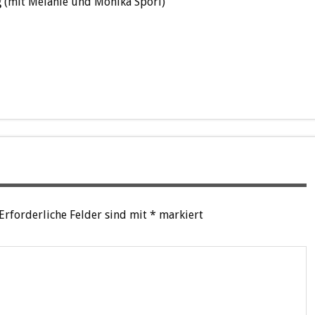
g
(mit Melanie und Monika Spori)
Erforderliche Felder sind mit
*
markiert