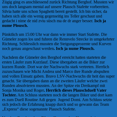
Zügig ging es anschliessend zurück Richtung Berghof. Mussten wir
uns doch langsam mental auf unsere Plausch Stafette vorbereiten.
Silvia hatte uns schon Spaghetti bereit gestellt. Ich bin sicher, da
haben sich alle ein wenig gegenseitig ins Teller geschaut und
gedacht i nime de nid zviu süsch ma de dr anger besser.
Isch ja
nume Plousch.
Pünktlich um 15:00 Uhr war dann wie immer Start Stafette. Die
Gümeler zogen los und fuhren die Rennvelo Strecke in umgekehrter
Richtung. Schliesslich mussten die Steigungsprozente und Kurven
noch genau angeschaut werden
. Isch ja nume Plousch.
Nachdem die Gümeler den Berghof erreicht hatten starteten die
ersten Läufer zum Kurzlauf. Diese übergaben an die Biker zur
kurzen Runde. Dort war der Nachwuchs stark vertreten. Herrlich
zuzuschauen wie Michi Andrea und Marco ihre Runde abspulten
und vollen Einsatz gaben. Bravo LSV-Nachwuchs dir heit das super
gmacht. Sie übergaben dann an die zweiten Läufer welche zwei
Runden absolvieren mussten. An der Spitze ein Dreikampf mit
Sonja Monika und Roger
. Herrlich dieses Plauschduell Vater
Tochter.
Am Schluss starteten noch die langen Biker und dort kam
es zum Duell Routine Adi gegen Jugend Domi. Am Schluss setzte
sich jedoch die Erfahrung knapp durch und so gewann das Team
„Express“ diese sogenannte Plausch Stafette.