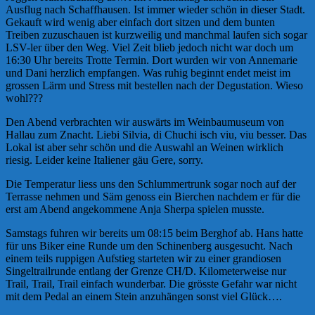
Ausflug nach Schaffhausen. Ist immer wieder schön in dieser Stadt.
Gekauft wird wenig aber einfach dort sitzen und dem bunten
Treiben zuzuschauen ist kurzweilig und manchmal laufen sich sogar
LSV-ler über den Weg. Viel Zeit blieb jedoch nicht war doch um
16:30 Uhr bereits Trotte Termin. Dort wurden wir von Annemarie
und Dani herzlich empfangen. Was ruhig beginnt endet meist im
grossen Lärm und Stress mit bestellen nach der Degustation. Wieso
wohl???
Den Abend verbrachten wir auswärts im Weinbaumuseum von
Hallau zum Znacht. Liebi Silvia, di Chuchi isch viu, viu besser. Das
Lokal ist aber sehr schön und die Auswahl an Weinen wirklich
riesig. Leider keine Italiener gäu Gere, sorry.
Die Temperatur liess uns den Schlummertrunk sogar noch auf der
Terrasse nehmen und Säm genoss ein Bierchen nachdem er für die
erst am Abend angekommene Anja Sherpa spielen musste.
Samstags fuhren wir bereits um 08:15 beim Berghof ab. Hans hatte
für uns Biker eine Runde um den Schinenberg ausgesucht. Nach
einem teils ruppigen Aufstieg starteten wir zu einer grandiosen
Singeltrailrunde entlang der Grenze CH/D. Kilometerweise nur
Trail, Trail, Trail einfach wunderbar. Die grösste Gefahr war nicht
mit dem Pedal an einem Stein anzuhängen sonst viel Glück….