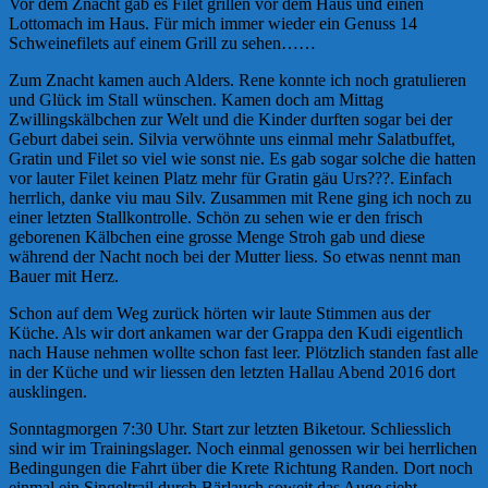
Vor dem Znacht gab es Filet grillen vor dem Haus und einen
Lottomach im Haus. Für mich immer wieder ein Genuss 14
Schweinefilets auf einem Grill zu sehen……
Zum Znacht kamen auch Alders. Rene konnte ich noch gratulieren
und Glück im Stall wünschen. Kamen doch am Mittag
Zwillingskälbchen zur Welt und die Kinder durften sogar bei der
Geburt dabei sein. Silvia verwöhnte uns einmal mehr Salatbuffet,
Gratin und Filet so viel wie sonst nie. Es gab sogar solche die hatten
vor lauter Filet keinen Platz mehr für Gratin gäu Urs???. Einfach
herrlich, danke viu mau Silv. Zusammen mit Rene ging ich noch zu
einer letzten Stallkontrolle. Schön zu sehen wie er den frisch
geborenen Kälbchen eine grosse Menge Stroh gab und diese
während der Nacht noch bei der Mutter liess. So etwas nennt man
Bauer mit Herz.
Schon auf dem Weg zurück hörten wir laute Stimmen aus der
Küche. Als wir dort ankamen war der Grappa den Kudi eigentlich
nach Hause nehmen wollte schon fast leer. Plötzlich standen fast alle
in der Küche und wir liessen den letzten Hallau Abend 2016 dort
ausklingen.
Sonntagmorgen 7:30 Uhr. Start zur letzten Biketour. Schliesslich
sind wir im Trainingslager. Noch einmal genossen wir bei herrlichen
Bedingungen die Fahrt über die Krete Richtung Randen. Dort noch
einmal ein Singeltrail durch Bärlauch soweit das Auge sieht.