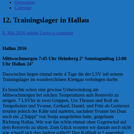
Sponsoren
Calendar
12. Trainingslager in Hallau
8. Mai 2016
admin
Leave a comment
Hallau 2016
Mittwochmorgen 7:45 Uhr Heimberg 2° Sonntagmittag 12:00
Uhr Hallau 24°
Dazwischen liegen einmal mehr 4 Tage die der LSV mit seinem
Trainingslager im wunderschönen Klettgau verbringen durfte.
Es brauchte schon eine gewisse Ueberwindung am
Mittwochmorgen bei solchen Temperaturen aufs Rennvelo zu
steigen. 7 LSVler in zwei Gruppen, Urs Thomas und Rolf als
Tempobolzer und Yvonne, Gerhard, Daniel, und Fritz als Geniesser
trotzten jedoch der Kälte und starteten, nachdem Yvonne bei Dani
noch ein „Chäppi“ von Sonja ausgeliehen hatte, gutgelaunt
Richtung Hallau. Wie war das schön einmal ohne Gegenwind auf
dem Rennvelo zu sitzen. Zum Glück wussten wir damals noch nicht
wie schnell sich dies ändern sollte!!! Den Kafihalt in Langenthal