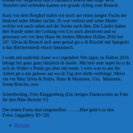
Sturzfrei und zufrieden kamen wir gerade richtig zum Brunch.
Kurz vor dem Berghof trafen wir noch auf einen jungen Fuchs der
hinkend seine Mutter suchte. Er war verletzt und seine Mutter
welche wir auch sahen auf der Suche nach ihm. Die Läufer hatten
ihre Runde unter der Leitung von Urs auch absolviert und so
genossen wir vor dem Haus die letzten Minuten Hallau 2016 bei
24°. Silvia dä Brunch isch ume genial gsi u di Röschti mit Spiegelei
u das Birchermüesli eifach fantastisch.
I wetts nid underlah Aune wo i irgendere Wis öppis zu Hallou 2016
bitrage hei ganz ganz härzlech ds danke. Mir heis ume super ka u da
isch ds Wätter e Punkt gsi aber nid nume. I weis was es aus für
Arbeit git u das gniesse aui wo di Täg dert dörfe verbringe. Merci
viu viu Mau Silvia & Pedro, Hans & Marianne, Urs, Marianne,
Sonia Röschu, usw.
Schreiberling, Fritz Ringgenberg (Ein riesiges Dankeschön an Fritz
für den Blitz-Bericht !!!)
Die ersten Fotos sind eingetroffen: ……..Hier geht’s zu den
Fotos: [nggallery ID=28]
Berichte