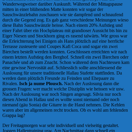
Wanderwegweiser darüber Auskunft. Während der Mittagspause
mitten in einer blühenden Matte konnten wir sogar der
Sauschwänzlebahn zuschauen wie sie dampfend und schnaufend
durch die Gegend zog. Es gab ganz verschiedene Meinungen wieso
diese Bahn Sauschwänzle heisse. Nach einem 20% Aufstieg und
einer Fahrt über ein Hochplateau mit grandioser Aussicht bis hin zu
Eiger Niesen und Stockhorn ging es rasend talwärts. Wie gross war
die Erleichterung bei Einigen als Hans plötzlich auf eine herrliche
Terrasse zusteuerte und Coupes Kafi Coca und sogar ein zwei
Bierchen bestellt werden konnten. Geschlossen erreichten wir nach
einem letzten Aufstieg den Berghof. Schnell ein zwei Bierchen oder
Panachée und ab zum Znacht. Schon während dem Nachtessen kam
eine gewisse Nervosität auf. Schliesslich sollte anschliessend die
Auslosung für unsere traditionelle Hallau Stafette stattfinden. Da
werden dann plötzlich Freunde zu Feinden und Ehepaare zu
Rivalen.
Isch ja nume Plousch.
Nach der Auslosung dann die
grossen Fragen: wer macht welche Disziplin wie heissen wir usw.
Nach der Auslosung war noch Singen angesagt. Silvia nur noch
diesen Abend in Hallau und es wollte sonst niemand oder noch
niemand (gäu Sonia) die Gitarre in die Hand nehmen. Die Kehlen
waren aber im allgemeinen recht trocken. Ob es wohl am fehlenden
Grappa lag?
Der Freitagmorgen war sehr individuell und vielseitig gestaltet.
Joggen Hallentraining usw. Am Nachmittag dann schnell ein