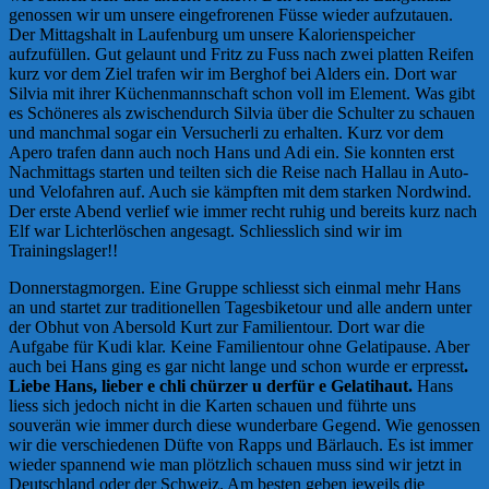
genossen wir um unsere eingefrorenen Füsse wieder aufzutauen.
Der Mittagshalt in Laufenburg um unsere Kalorienspeicher
aufzufüllen. Gut gelaunt und Fritz zu Fuss nach zwei platten Reifen
kurz vor dem Ziel trafen wir im Berghof bei Alders ein. Dort war
Silvia mit ihrer Küchenmannschaft schon voll im Element. Was gibt
es Schöneres als zwischendurch Silvia über die Schulter zu schauen
und manchmal sogar ein Versucherli zu erhalten. Kurz vor dem
Apero trafen dann auch noch Hans und Adi ein. Sie konnten erst
Nachmittags starten und teilten sich die Reise nach Hallau in Auto-
und Velofahren auf. Auch sie kämpften mit dem starken Nordwind.
Der erste Abend verlief wie immer recht ruhig und bereits kurz nach
Elf war Lichterlöschen angesagt. Schliesslich sind wir im
Trainingslager!!
Donnerstagmorgen. Eine Gruppe schliesst sich einmal mehr Hans
an und startet zur traditionellen Tagesbiketour und alle andern unter
der Obhut von Abersold Kurt zur Familientour. Dort war die
Aufgabe für Kudi klar. Keine Familientour ohne Gelatipause. Aber
auch bei Hans ging es gar nicht lange und schon wurde er erpresst
.
Liebe Hans,
lieber e chli chürzer u derfür e Gelatihaut.
Hans
liess sich jedoch nicht in die Karten schauen und führte uns
souverän wie immer durch diese wunderbare Gegend. Wie genossen
wir die verschiedenen Düfte von Rapps und Bärlauch. Es ist immer
wieder spannend wie man plötzlich schauen muss sind wir jetzt in
Deutschland oder der Schweiz. Am besten geben jeweils die